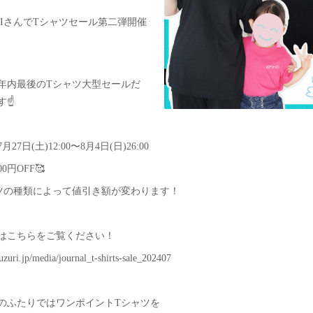
URIさんでTシャツセール第二弾開催
年内最後のTシャツ大型セールだ
☝️
7月27日(土)12:00〜8月4日(日)26:00
0円OFF🥰
ツの種類によって値引き額が変わります！
はこちらをご覧ください！
suzuri.jp/media/journal_t-shirts-sale_202407
のふたりではワンポイントTシャツを