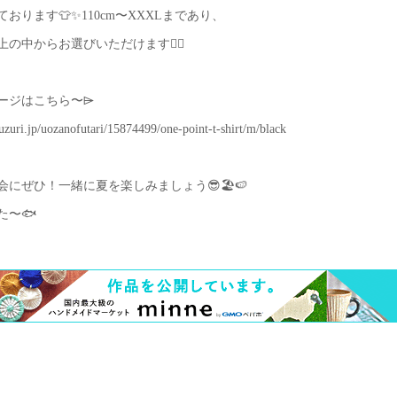
おります👕✨110cm〜XXXLまであり、
上の中からお選びいただけます🙆‍♀️
ージはこちら〜⌲
suzuri.jp/uozanofutari/15874499/one-point-t-shirt/m/black
会にぜひ！一緒に夏を楽しみましょう😎🏖️🍉
た〜🐟