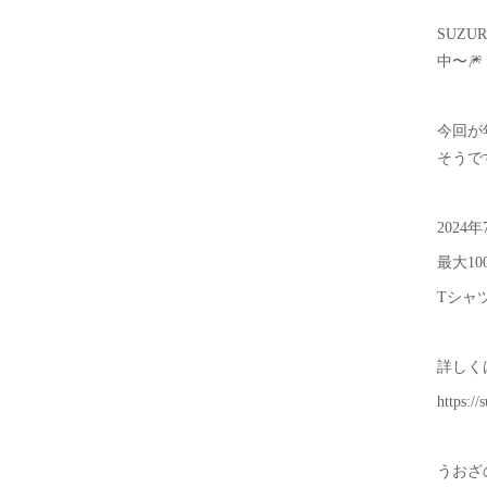
SUZ
中〜🎆
今回が
そうです
2024年
最大100
Tシャ
詳しく
https://
うおざ