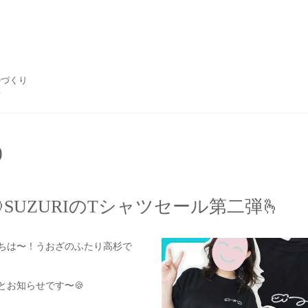
のづくり
e
)
🍪SUZURIのTシャツセール第二弾🫰
ちは〜！うおざのふたり高杉で
とお知らせです〜🍪