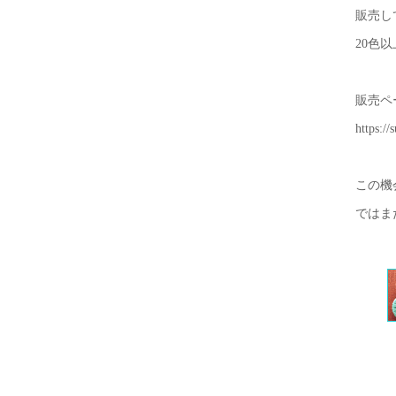
販売して
20色以
販売ペ
https://
この機
ではま